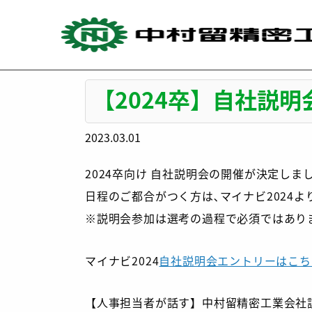
Skip
to
content
TOPページ
>
採用ニュース
>
【2024卒】自社説明
【2024卒】自社説
2023.03.01
2024卒向け 自社説明会の開催が決定しま
日程のご都合がつく方は､マイナビ2024
※説明会参加は選考の過程で必須ではあり
マイナビ2024
自社説明会エントリーはこち
【人事担当者が話す】中村留精密工業会社