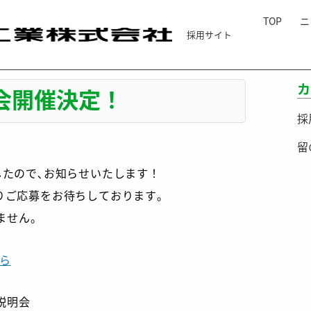
TOP
ニ
採用サイト
会開催決定！
カ
明会開催決定！
採
留
したので､お知らせいたします！
よりご応募をお待ちしております｡
ません。
ら
説明会