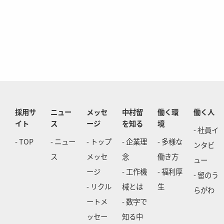
採用サ
ニュー
メッセ
中村留
働く環
働く人
イト
ス
ージ
を知る
境
- 社員イ
- TOP
- ニュー
- トップ
- 企業理
- 多様な
ンタビ
ス
メッセ
念
働き方
ュー
ージ
- 工作機
- 福利厚
- 留のう
- リクル
械とは
生
らがわ
ートメ
- 数字で
ッセー
知る中