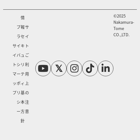
©2025
情
Nakamura-
プ
報
サ
Tome
CO.,LTD.
ラ
セ
イ
サ
イ
キ
ト
イ
バ
ュ
ご
ト
シ
リ
利
マ
ー
テ
用
ッ
ポ
ィ
上
プ
リ
基
の
シ
本
注
ー
方
意
針