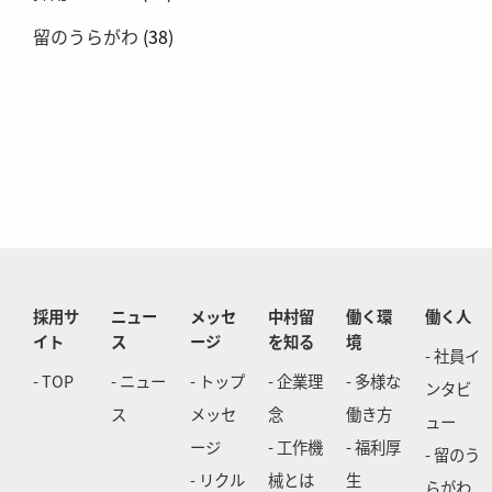
留のうらがわ
(38)
採用サ
ニュー
メッセ
中村留
働く環
働く人
イト
ス
ージ
を知る
境
- 社員イ
- TOP
- ニュー
- トップ
- 企業理
- 多様な
ンタビ
ス
メッセ
念
働き方
ュー
ージ
- 工作機
- 福利厚
- 留のう
- リクル
械とは
生
らがわ