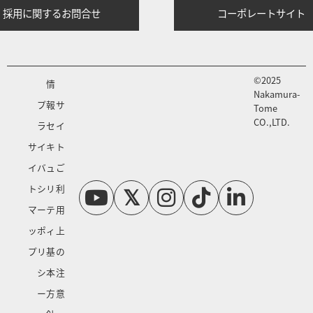
採用に関するお問合せ
コーポレートサイト
©2025
情
Nakamura-
プ
報
サ
Tome
CO.,LTD.
ラ
セ
イ
サ
イ
キ
ト
イ
バ
ュ
ご
ト
シ
リ
利
マ
ー
テ
用
ッ
ポ
ィ
上
プ
リ
基
の
シ
本
注
ー
方
意