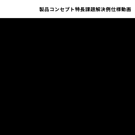
製品コンセプト
特長
課題解決例
仕様
動画