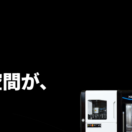
空間が、
。