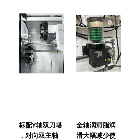
标配Y轴双刀塔
全轴润滑脂润
，对向双主轴
滑大幅减少使