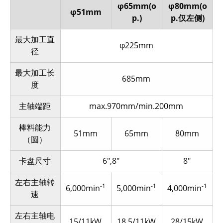
φ65mm(o
φ80mm(o
φ51mm
p.)
p.仅左侧)
最大加工直
φ225mm
径
最大加工长
685mm
度
主轴端距
max.970mm/min.200mm
棒料能力
51mm
65mm
80mm
（圆）
卡盘尺寸
6″,8″
8″
左右主轴转
-1
-1
-1
6,000min
5,000min
4,000min
速
左右主轴电
15/11kW
18.5/11kW
28/15kW