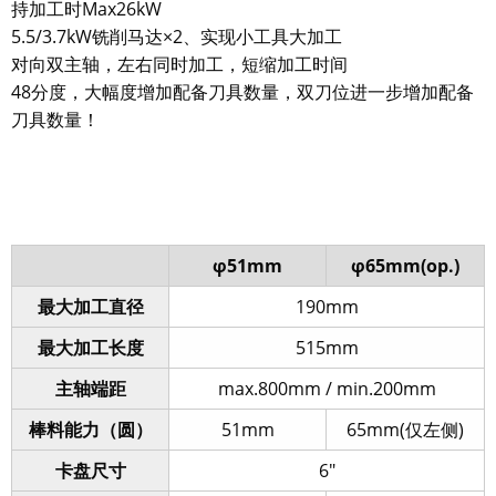
持加工时Max26kW
5.5/3.7kW铣削马达×2、实现小工具大加工
对向双主轴，左右同时加工，短缩加工时间
48分度，大幅度增加配备刀具数量，双刀位进一步增加配备
刀具数量！
φ51mm
φ65mm(op.)
最大加工直径
190mm
最大加工长度
515mm
主轴端距
max.800mm / min.200mm
棒料能力（圆）
51mm
65mm(仅左侧)
卡盘尺寸
6″