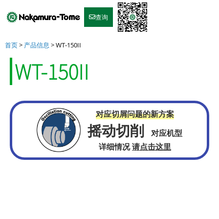
Skip
to
查询
content
首页
>
产品信息
>
WT-150II
WT-150II
对应切屑问题的新方案
摇动切削
对应机型
详细情况
请点击这里