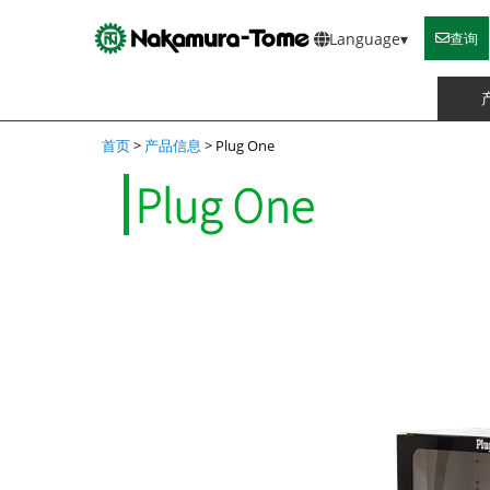
Skip
to
查询
Language
▾
content
首页
>
产品信息
>
Plug One
Plug One