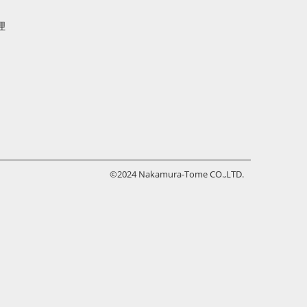
理
©2024 Nakamura-Tome CO.,LTD.