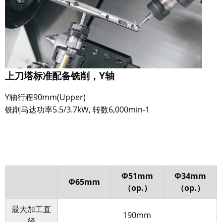
上刀塔标准配备铣削，Y轴
Y轴行程90mm(Upper)
铣削马达功率5.5/3.7kW, 转数6,000min-1
Φ51mm
Φ34mm
Φ65mm
（op.）
（op.）
最大加工直
190mm
径