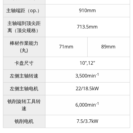
主轴端距（op.）
910mm
主轴端到顶尖距
713.5mm
离（顶尖规格）
棒材作業能力
71mm
89mm
(丸)
卡盘尺寸
10″,12″
-1
左侧主轴转速
3,500min
左侧主轴电机
22/18.5kW
铣削旋转工具转
-1
6,000min
速
铣削电机
7.5/3.7kW